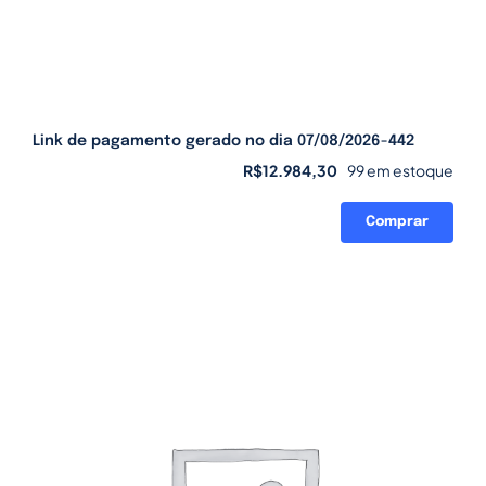
Link de pagamento gerado no dia 07/08/2026-442
R$
12.984,30
99 em estoque
Comprar
Link
de
pagamento
gerado
no
dia
07/08/2026-
442
quantidade