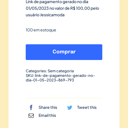
Link de pagamento gerado no dia
01/05/2023 no valor de R$ 100,00 pelo
usuário Jessicamoda
100 em estoque
Link
de
Comprar
pagamento
gerado
Categories:
Sem categoria
no
SKU:
link-de-pagamento-gerado-no-
dia-01-05-2023-869-793
dia
01/05/2023-
869
quantidade
Share this
Tweet this
Email this