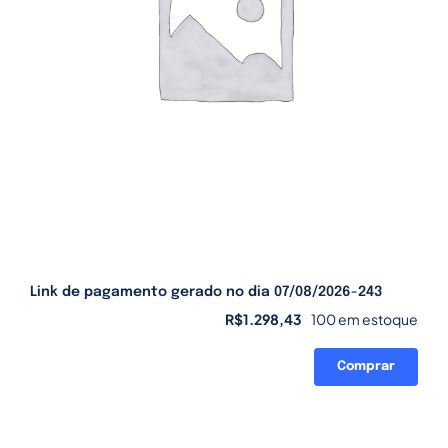
Link de pagamento gerado no dia 07/08/2026-243
R$
1.298,43
100 em estoque
Comprar
Link
de
pagamento
gerado