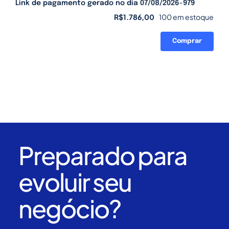
Link de pagamento gerado no dia 07/08/2026-979
R$
1.786,00
100 em estoque
Comprar
Link
de
pagamento
gerado
no
dia
07/08/2026-
979
quantidade
Preparado para
evoluir seu
negócio?