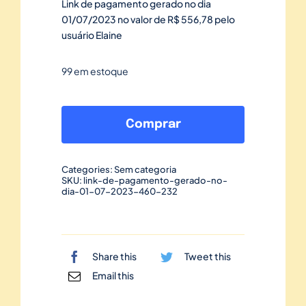
Link de pagamento gerado no dia
01/07/2023 no valor de R$ 556,78 pelo
usuário Elaine
99 em estoque
Link
de
Comprar
pagamento
gerado
Categories:
Sem categoria
no
SKU:
link-de-pagamento-gerado-no-
dia-01-07-2023-460-232
dia
01/07/2023-
460
quantidade
Share this
Tweet this
Email this