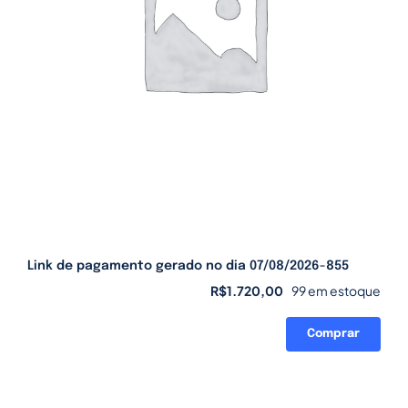
Link de pagamento gerado no dia 07/08/2026-855
R$
1.720,00
99 em estoque
Comprar
Link
de
pagamento
gerado