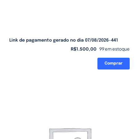
Link de pagamento gerado no dia 07/08/2026-441
R$
1.500,00
99 em estoque
Comprar
Link
de
pagamento
gerado
no
dia
07/08/2026-
441
quantidade