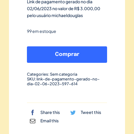
Link de pagamento gerado no dia
02/06/2023 no valor de R$ 3.000,00
pelo usuário michaeldouglas
99 em estoque
Link
de
Comprar
pagamento
gerado
Categories:
Sem categoria
no
SKU:
link-de-pagamento-gerado-no-
dia-02-06-2023-597-614
dia
02/06/2023-
597
quantidade
Share this
Tweet this
Email this