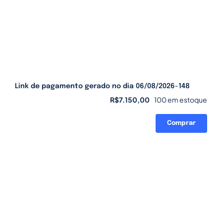
Link de pagamento gerado no dia 06/08/2026-148
R$
7.150,00
100 em estoque
Comprar
Link
de
pagamento
gerado
no
dia
06/08/2026-
148
quantidade