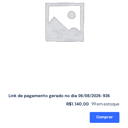
Link de pagamento gerado no dia 06/08/2026-936
R$
1.140,00
99 em estoque
Comprar
Link
de