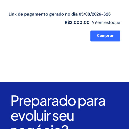
Link de pagamento gerado no dia 05/08/2026-626
R$
2.000,00
99 em estoque
Comprar
Link
de
pagamento
gerado
no
dia
05/08/2026-
626
quantidade
Preparado para
evoluir seu