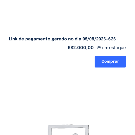
Link de pagamento gerado no dia 05/08/2026-626
R$
2.000,00
99 em estoque
Comprar
Link
de
pagamento
gerado
no
dia
05/08/2026-
626
quantidade