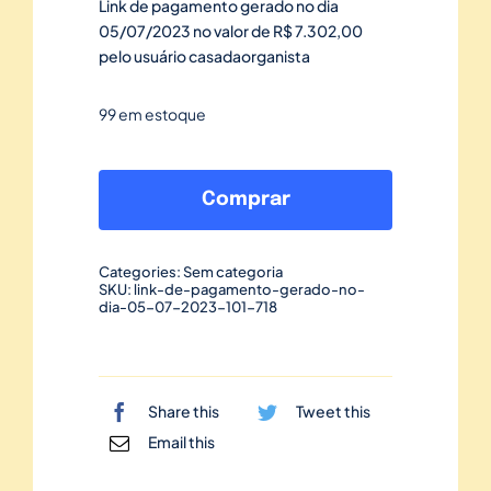
Link de pagamento gerado no dia
05/07/2023 no valor de R$ 7.302,00
pelo usuário casadaorganista
99 em estoque
Link
de
Comprar
pagamento
gerado
Categories:
Sem categoria
no
SKU:
link-de-pagamento-gerado-no-
dia-05-07-2023-101-718
dia
05/07/2023-
101
quantidade
Share this
Tweet this
Email this