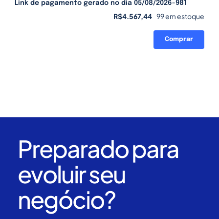
Link de pagamento gerado no dia 05/08/2026-981
R$
4.567,44
99 em estoque
Comprar
Link
de
pagamento
gerado
no
dia
05/08/2026-
981
quantidade
Preparado para
evoluir seu
negócio?