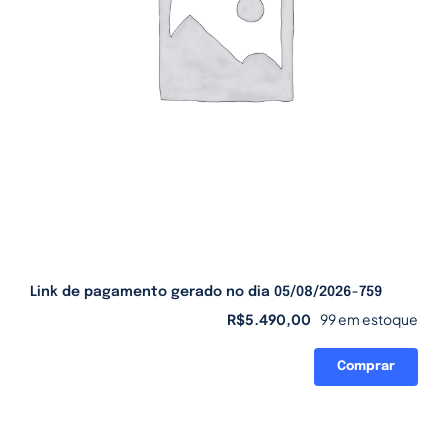
Link de pagamento gerado no dia 05/08/2026-759
R$
5.490,00
99 em estoque
Comprar
Link
de
pagamento
gerado