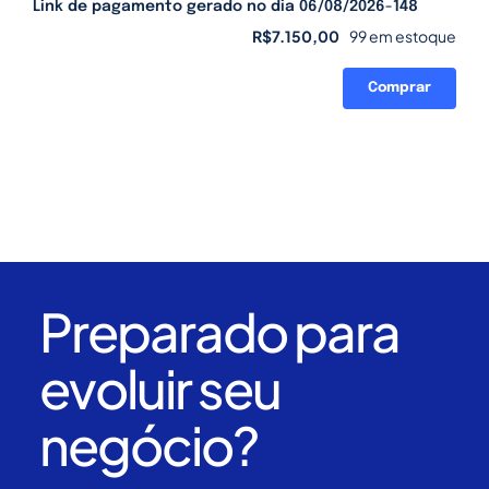
Link de pagamento gerado no dia 06/08/2026-148
R$
7.150,00
99 em estoque
Comprar
Link
de
pagamento
gerado
no
dia
06/08/2026-
148
quantidade
Preparado para
evoluir seu
negócio?