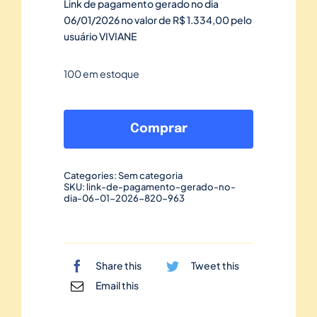
Link de pagamento gerado no dia
06/01/2026 no valor de R$ 1.334,00 pelo
usuário VIVIANE
100 em estoque
Link
de
Comprar
pagamento
gerado
Categories:
Sem categoria
no
SKU:
link-de-pagamento-gerado-no-
dia-06-01-2026-820-963
dia
06/01/2026-
820
quantidade
Share this
Tweet this
Email this