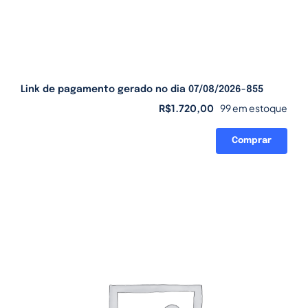
Link de pagamento gerado no dia 07/08/2026-855
R$
1.720,00
99 em estoque
Comprar
Link
de
pagamento
gerado
no
dia
07/08/2026-
855
quantidade