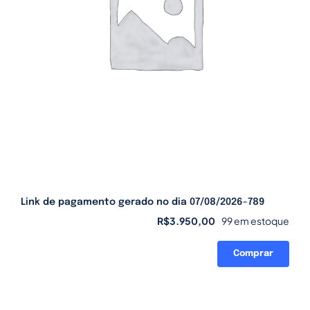
Link de pagamento gerado no dia 07/08/2026-789
R$
3.950,00
99 em estoque
Comprar
Link
de
pagamento
gerado