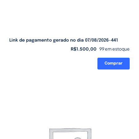
Link de pagamento gerado no dia 07/08/2026-441
R$
1.500,00
99 em estoque
Comprar
Link
de
pagamento
gerado
no
dia
07/08/2026-
441
quantidade