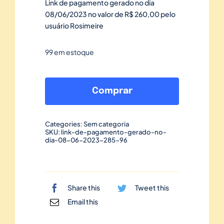
Link de pagamento gerado no dia
08/06/2023 no valor de R$ 260,00 pelo
usuário Rosimeire
99 em estoque
Link
de
Comprar
pagamento
gerado
Categories:
Sem categoria
no
SKU:
link-de-pagamento-gerado-no-
dia-08-06-2023-285-96
dia
08/06/2023-
285
quantidade
Share this
Tweet this
Email this