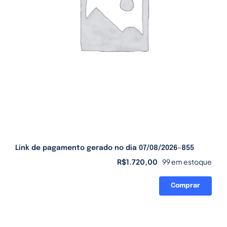
Link de pagamento gerado no dia 07/08/2026-855
R$
1.720,00
99 em estoque
Comprar
Link
de
pagamento
gerado