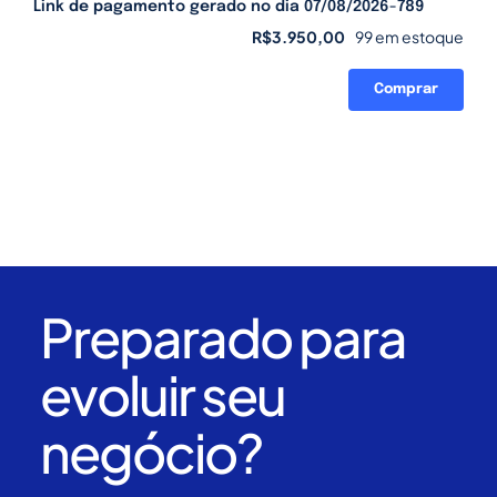
Link de pagamento gerado no dia 07/08/2026-789
R$
3.950,00
99 em estoque
Comprar
Link
de
pagamento
gerado
no
dia
07/08/2026-
789
quantidade
Preparado para
evoluir seu
negócio?