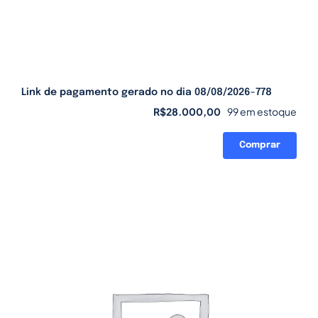
Link de pagamento gerado no dia 08/08/2026-778
R$
28.000,00
99 em estoque
Comprar
Link
de
pagamento
gerado
no
dia
08/08/2026-
778
quantidade