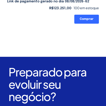
Link de pagamento gerado no dia 08/08/2026-62
R$
123.251,00
100 em estoque
Comprar
Link
de
pagamento
gerado
no
dia
08/08/2026-
62
quantidade
Preparado para
evoluir seu
negócio?