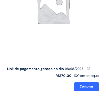
Link de pagamento gerado no dia 08/08/2026-133
R$
170,00
100 em estoque
Comprar
Link
de
pagamento
gerado