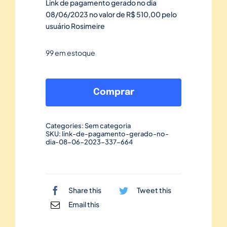
Link de pagamento gerado no dia
08/06/2023 no valor de R$ 510,00 pelo
usuário Rosimeire
99 em estoque
Link
de
Comprar
pagamento
gerado
Categories:
Sem categoria
no
SKU:
link-de-pagamento-gerado-no-
dia-08-06-2023-337-664
dia
08/06/2023-
337
quantidade
Share this
Tweet this
Email this