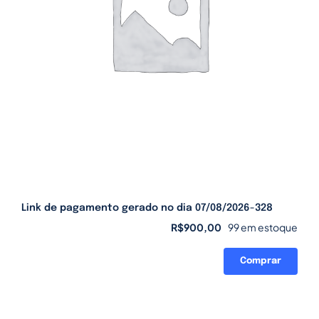
Link de pagamento gerado no dia 07/08/2026-328
R$
900,00
99 em estoque
Comprar
Link
de
pagamento
gerado