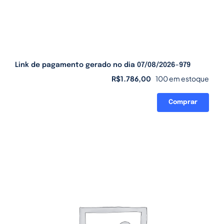
Link de pagamento gerado no dia 07/08/2026-979
R$
1.786,00
100 em estoque
Comprar
Link
de
pagamento
gerado
no
dia
07/08/2026-
979
quantidade