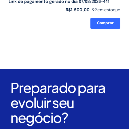
Link de pagamento gerado no dia 07/08/2026-441
R$
1.500,00
99 em estoque
Comprar
Link
de
pagamento
gerado
no
dia
07/08/2026-
441
quantidade
Preparado para
evoluir seu
negócio?