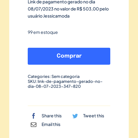
Link de pagamento gerado no dia
08/07/2023 no valor de R$ 503,00 pelo
usuário Jessicamoda
99 em estoque
Link
de
Comprar
pagamento
gerado
Categories:
Sem categoria
no
SKU:
link-de-pagamento-gerado-no-
dia-08-07-2023-347-820
dia
08/07/2023-
347
quantidade
Share this
Tweet this
Email this