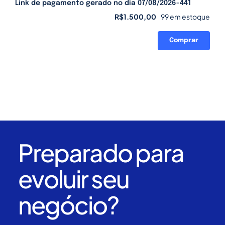
Link de pagamento gerado no dia 07/08/2026-441
R$
1.500,00
99 em estoque
Comprar
Link
de
pagamento
gerado
no
dia
07/08/2026-
441
quantidade
Preparado para
evoluir seu
negócio?