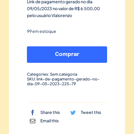
Link de pagamento gerado no dia
09/05/2023 no valor de R$ 6.500,00
pelo usuário Vialorenzo
99 em estoque
Link
de
Comprar
pagamento
gerado
Categories:
Sem categoria
no
SKU:
link-de-pagamento-gerado-no-
dia-09-05-2023-225-79
dia
09/05/2023-
225
quantidade
Share this
Tweet this
Email this