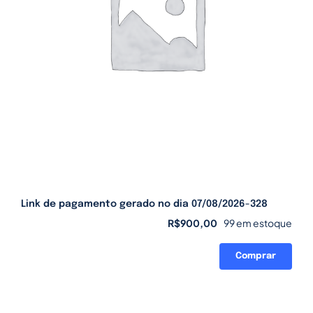
Link de pagamento gerado no dia 07/08/2026-328
R$
900,00
99 em estoque
Comprar
Link
de
pagamento
gerado