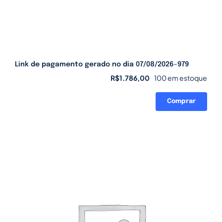
Link de pagamento gerado no dia 07/08/2026-979
R$
1.786,00
100 em estoque
Comprar
Link
de
pagamento
gerado
no
dia
07/08/2026-
979
quantidade