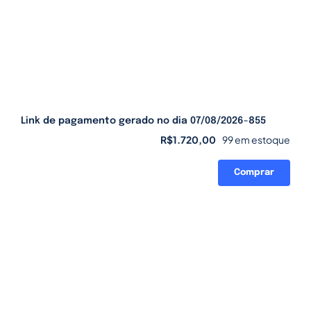
Link de pagamento gerado no dia 07/08/2026-855
R$
1.720,00
99 em estoque
Comprar
Link
de
pagamento
gerado
no
dia
07/08/2026-
855
quantidade