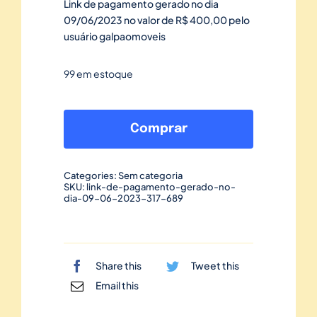
Link de pagamento gerado no dia
09/06/2023 no valor de R$ 400,00 pelo
usuário galpaomoveis
99 em estoque
Link
de
Comprar
pagamento
gerado
Categories:
Sem categoria
no
SKU:
link-de-pagamento-gerado-no-
dia-09-06-2023-317-689
dia
09/06/2023-
317
quantidade
Share this
Tweet this
Email this