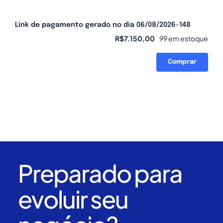
Link de pagamento gerado no dia 06/08/2026-148
R$
7.150,00
99 em estoque
Comprar
Link
de
pagamento
gerado
no
dia
06/08/2026-
148
quantidade
Preparado para
evoluir seu