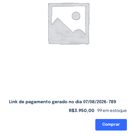
Link de pagamento gerado no dia 07/08/2026-789
R$
3.950,00
99 em estoque
Comprar
Link
de