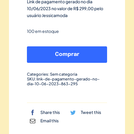
Link de pagamento gerado no dia
10/06/2023 no valor de R$ 299,00 pelo
usuário Jessicamoda
100 em estoque
Link
de
Comprar
pagamento
gerado
Categories:
Sem categoria
no
SKU:
link-de-pagamento-gerado-no-
dia-10-06-2023-863-295
dia
10/06/2023-
863
quantidade
Share this
Tweet this
Email this