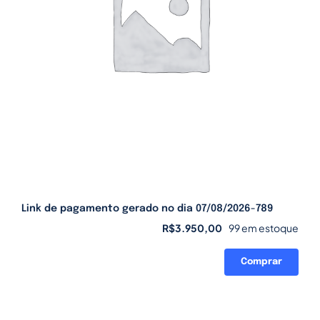
Link de pagamento gerado no dia 07/08/2026-789
R$
3.950,00
99 em estoque
Comprar
Link
de
pagamento
gerado