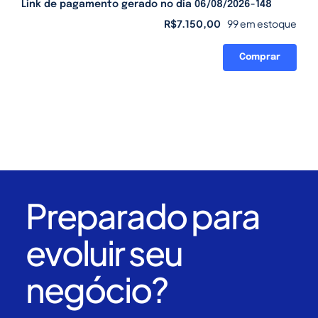
Link de pagamento gerado no dia 06/08/2026-148
R$
7.150,00
99 em estoque
Comprar
Link
de
pagamento
gerado
no
dia
06/08/2026-
148
quantidade
Preparado para
evoluir seu
negócio?