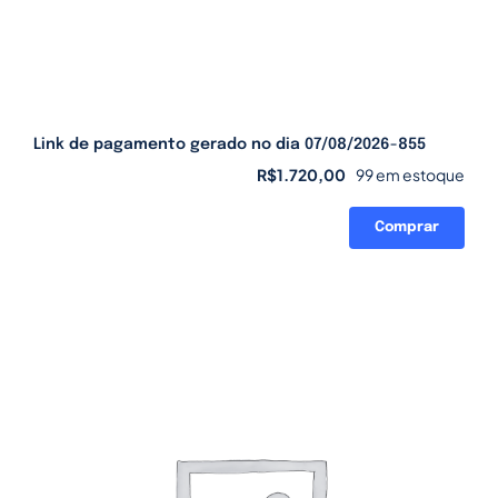
Link de pagamento gerado no dia 07/08/2026-855
R$
1.720,00
99 em estoque
Comprar
Link
de
pagamento
gerado
no
dia
07/08/2026-
855
quantidade