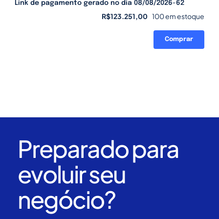
Link de pagamento gerado no dia 08/08/2026-62
R$
123.251,00
100 em estoque
Comprar
Link
de
pagamento
gerado
no
dia
08/08/2026-
62
quantidade
Preparado para
evoluir seu
negócio?