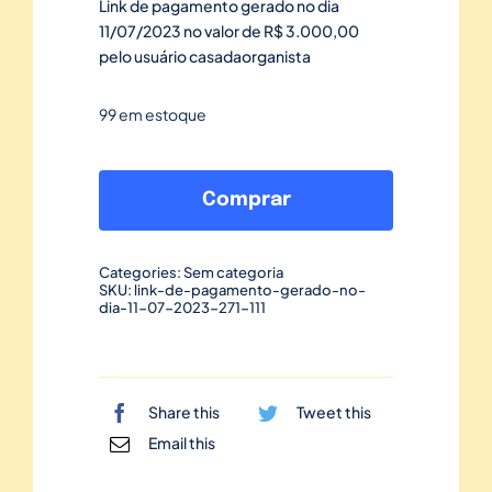
Link de pagamento gerado no dia
11/07/2023 no valor de R$ 3.000,00
pelo usuário casadaorganista
99 em estoque
Link
de
Comprar
pagamento
gerado
Categories:
Sem categoria
no
SKU:
link-de-pagamento-gerado-no-
dia-11-07-2023-271-111
dia
11/07/2023-
271
quantidade
Share this
Tweet this
Email this