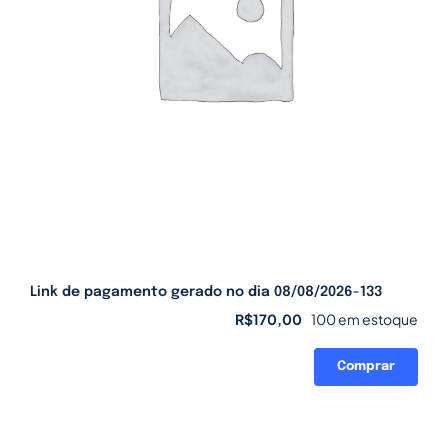
Link de pagamento gerado no dia 08/08/2026-133
R$
170,00
100 em estoque
Comprar
Link
de
pagamento
gerado