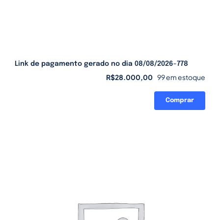
Link de pagamento gerado no dia 08/08/2026-778
R$
28.000,00
99 em estoque
Comprar
Link
de
pagamento
gerado
no
dia
08/08/2026-
778
quantidade