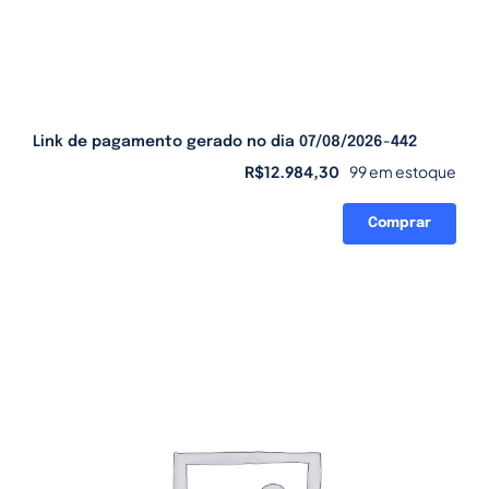
Link de pagamento gerado no dia 07/08/2026-442
R$
12.984,30
99 em estoque
Comprar
Link
de
pagamento
gerado
no
dia
07/08/2026-
442
quantidade