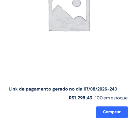
Link de pagamento gerado no dia 07/08/2026-243
R$
1.298,43
100 em estoque
Comprar
Link
de
pagamento
gerado