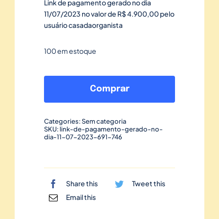
Link de pagamento gerado no dia
11/07/2023 no valor de R$ 4.900,00 pelo
usuário casadaorganista
100 em estoque
Link
de
Comprar
pagamento
gerado
Categories:
Sem categoria
no
SKU:
link-de-pagamento-gerado-no-
dia-11-07-2023-691-746
dia
11/07/2023-
691
quantidade
Share this
Tweet this
Email this