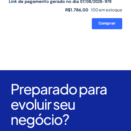
Link de pagamento gerado no dia 07/08/2026-979
R$
1.786,00
100 em estoque
Comprar
Link
de
pagamento
gerado
no
dia
07/08/2026-
979
quantidade
Preparado para
evoluir seu
negócio?