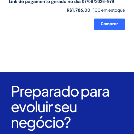
Link de pagamento gerado no dia 07/08/2026-979
R$
1.786,00
100 em estoque
Comprar
Link
de
pagamento
gerado
no
dia
07/08/2026-
979
quantidade
Preparado para
evoluir seu
negócio?