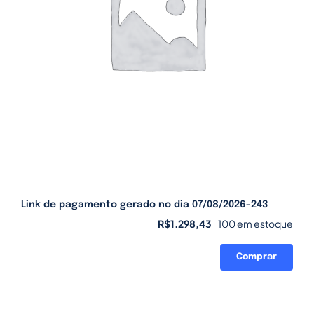
Link de pagamento gerado no dia 07/08/2026-243
R$
1.298,43
100 em estoque
Comprar
Link
de
pagamento
gerado