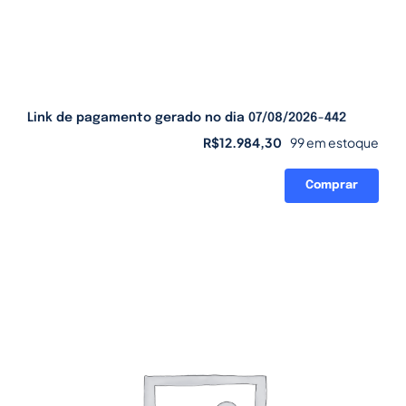
Link de pagamento gerado no dia 07/08/2026-442
R$
12.984,30
99 em estoque
Comprar
Link
de
pagamento
gerado
no
dia
07/08/2026-
442
quantidade