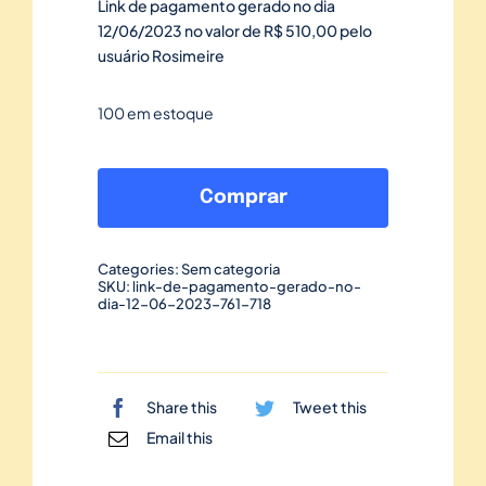
Link de pagamento gerado no dia
12/06/2023 no valor de R$ 510,00 pelo
usuário Rosimeire
100 em estoque
Link
de
Comprar
pagamento
gerado
Categories:
Sem categoria
no
SKU:
link-de-pagamento-gerado-no-
dia-12-06-2023-761-718
dia
12/06/2023-
761
quantidade
Share this
Tweet this
Email this