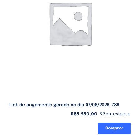
Link de pagamento gerado no dia 07/08/2026-789
R$
3.950,00
99 em estoque
Comprar
Link
de