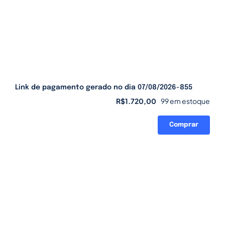
Link de pagamento gerado no dia 07/08/2026-855
R$
1.720,00
99 em estoque
Comprar
Link
de
pagamento
gerado
no
dia
07/08/2026-
855
quantidade