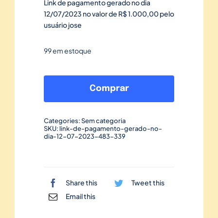
Link de pagamento gerado no dia
12/07/2023 no valor de R$ 1.000,00 pelo
usuário jose
99 em estoque
Link
de
Comprar
pagamento
gerado
Categories:
Sem categoria
no
SKU:
link-de-pagamento-gerado-no-
dia-12-07-2023-483-339
dia
12/07/2023-
483
quantidade
Share this
Tweet this
Email this