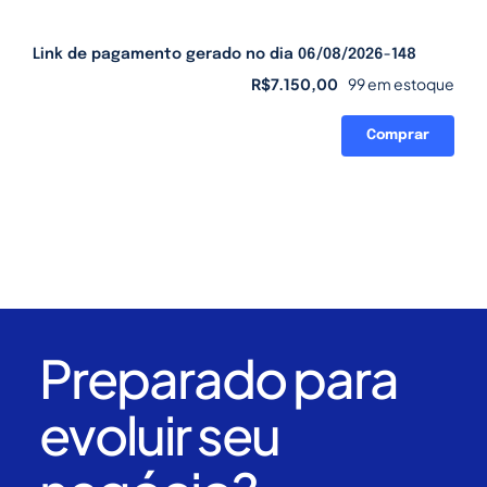
Link de pagamento gerado no dia 06/08/2026-148
R$
7.150,00
99 em estoque
Comprar
Link
de
pagamento
gerado
no
dia
06/08/2026-
148
quantidade
Preparado para
evoluir seu