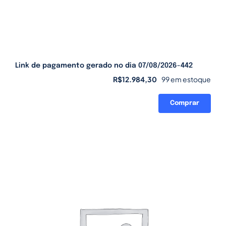
Link de pagamento gerado no dia 07/08/2026-442
R$
12.984,30
99 em estoque
Comprar
Link
de
pagamento
gerado
no
dia
07/08/2026-
442
quantidade