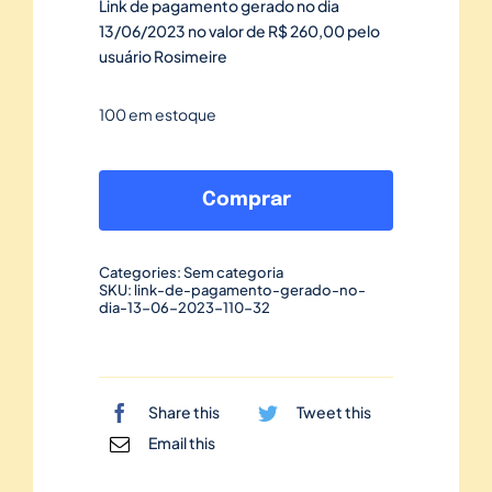
Link de pagamento gerado no dia
13/06/2023 no valor de R$ 260,00 pelo
usuário Rosimeire
100 em estoque
Link
de
Comprar
pagamento
gerado
Categories:
Sem categoria
no
SKU:
link-de-pagamento-gerado-no-
dia-13-06-2023-110-32
dia
13/06/2023-
110
quantidade
Share this
Tweet this
Email this