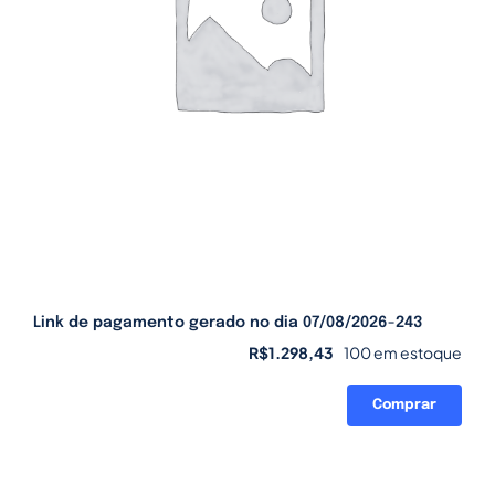
Link de pagamento gerado no dia 07/08/2026-243
R$
1.298,43
100 em estoque
Comprar
Link
de
pagamento
gerado