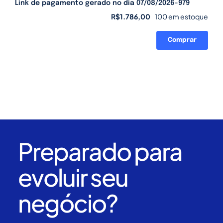
Link de pagamento gerado no dia 07/08/2026-979
R$
1.786,00
100 em estoque
Comprar
Link
de
pagamento
gerado
no
dia
07/08/2026-
979
quantidade
Preparado para
evoluir seu
negócio?