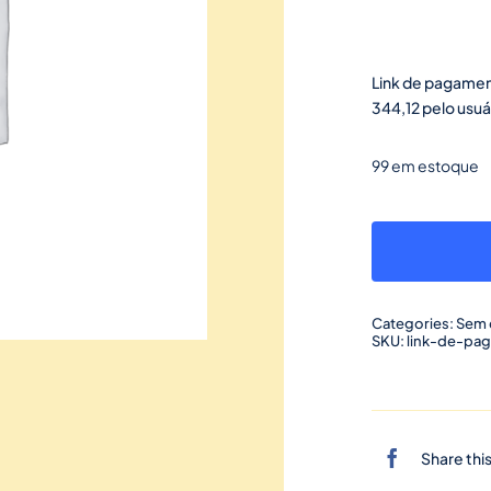
Link de pagamen
344,12 pelo usuá
99 em estoque
Categories:
Sem 
SKU:
link-de-pa
Share thi