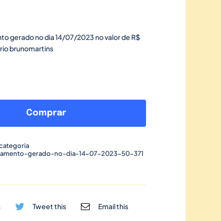
to gerado no dia 14/07/2023 no valor de R$
rio brunomartins
Link
de
Comprar
pagamento
gerado
categoria
no
gamento-gerado-no-dia-14-07-2023-50-371
dia
14/07/2023-
50
quantidade
s
Tweet this
Email this