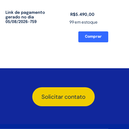
Link de pagamento
R$
5.490,00
gerado no dia
99 em estoque
05/08/2026-759
Comprar
Link
de
pagamento
gerado
no
dia
05/08/2026-
759
quantidade
Solicitar contato