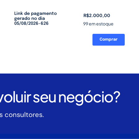
Link de pagamento
R$
2.000,00
gerado no dia
99 em estoque
05/08/2026-626
Comprar
Link
de
pagamento
gerado
no
dia
05/08/2026-
oluir seu negócio?
626
quantidade
 consultores.