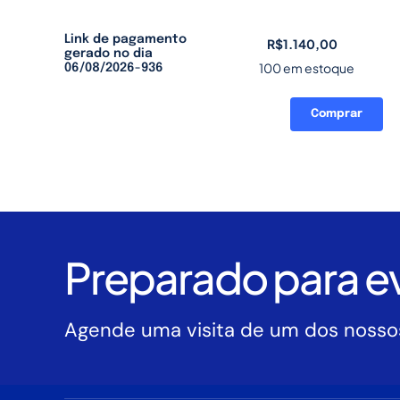
Link de pagamento
R$
1.140,00
gerado no dia
100 em estoque
06/08/2026-936
Comprar
Link
de
pagamento
gerado
no
dia
06/08/2026-
Preparado para ev
936
quantidade
Agende uma visita de um dos nossos