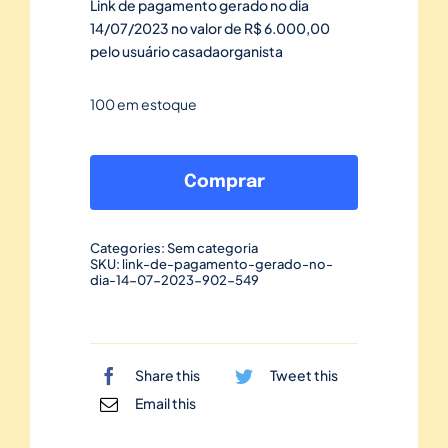
Link de pagamento gerado no dia
14/07/2023 no valor de R$ 6.000,00
pelo usuário casadaorganista
100 em estoque
Link
de
Comprar
pagamento
gerado
Categories:
Sem categoria
no
SKU:
link-de-pagamento-gerado-no-
dia-14-07-2023-902-549
dia
14/07/2023-
902
quantidade
Share this
Tweet this
Email this