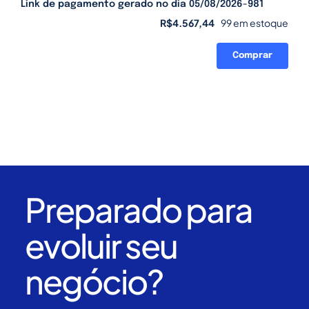
Link de pagamento gerado no dia 05/08/2026-981
R$
4.567,44
99 em estoque
Comprar
Link
de
pagamento
gerado
no
dia
05/08/2026-
981
quantidade
Preparado para
evoluir seu
negócio?