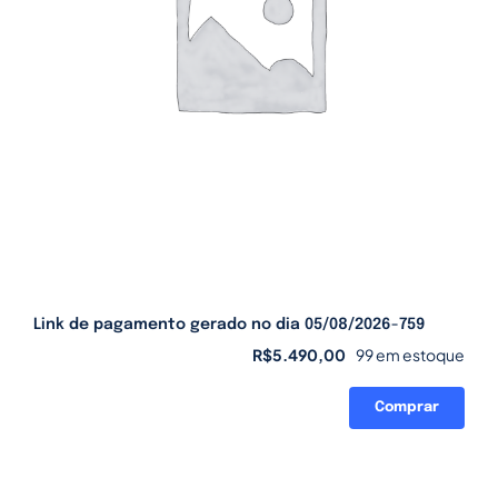
Link de pagamento gerado no dia 05/08/2026-759
R$
5.490,00
99 em estoque
Comprar
Link
de
pagamento
gerado