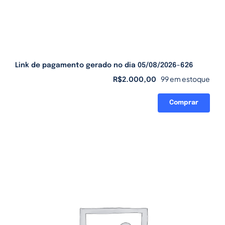
Link de pagamento gerado no dia 05/08/2026-626
R$
2.000,00
99 em estoque
Comprar
Link
de
pagamento
gerado
no
dia
05/08/2026-
626
quantidade