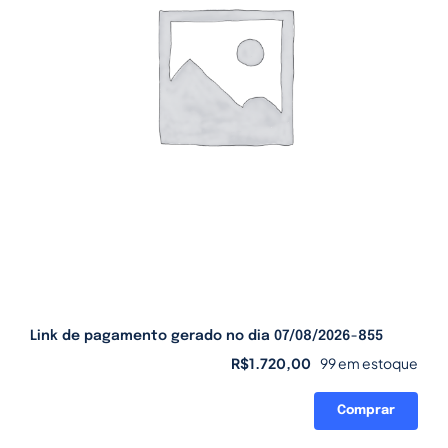
Link de pagamento gerado no dia 07/08/2026-855
R$
1.720,00
99 em estoque
Comprar
Link
de