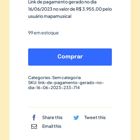
Link de pagamento gerado no dia
16/06/2023 no valor de R$ 3.955,00 pelo
usuário mapamusical
99 em estoque
Link
de
Comprar
pagamento
gerado
Categories:
Sem categoria
no
SKU:
link-de-pagamento-gerado-no-
dia-16-06-2023-233-714
dia
16/06/2023-
233
quantidade
Share this
Tweet this
Email this