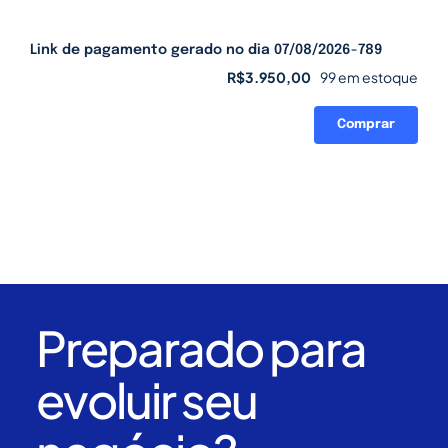
Link de pagamento gerado no dia 07/08/2026-789
R$
3.950,00
99 em estoque
Comprar
Link
de
pagamento
gerado
no
dia
07/08/2026-
789
quantidade
Preparado para
evoluir seu