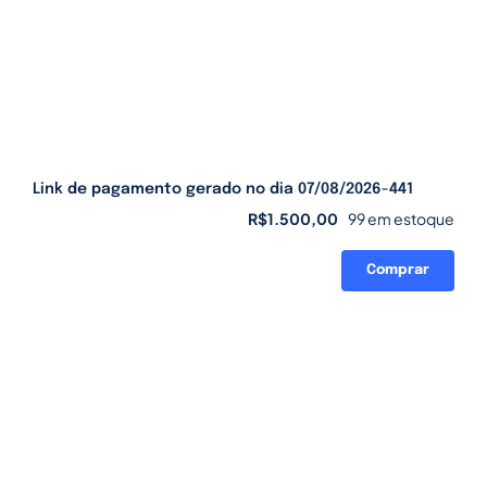
Link de pagamento gerado no dia 07/08/2026-441
R$
1.500,00
99 em estoque
Comprar
Link
de
pagamento
gerado
no
dia
07/08/2026-
441
quantidade