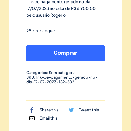
Link de pagamento gerado no dia
17/07/2023 no valor de R$ 6.900,00
pelo usuário Rogerio
99 em estoque
Link
de
Comprar
pagamento
gerado
Categories:
Sem categoria
no
SKU:
link-de-pagamento-gerado-no-
dia-17-07-2023-182-582
dia
17/07/2023-
182
quantidade
Share this
Tweet this
Email this