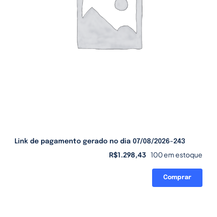
Link de pagamento gerado no dia 07/08/2026-243
R$
1.298,43
100 em estoque
Comprar
Link
de
pagamento
gerado