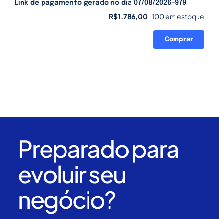
Link de pagamento gerado no dia 07/08/2026-979
R$
1.786,00
100 em estoque
Comprar
Link
de
pagamento
gerado
no
dia
07/08/2026-
979
quantidade
Preparado para
evoluir seu
negócio?