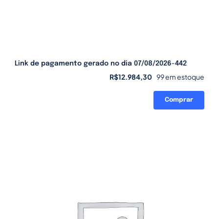
Link de pagamento gerado no dia 07/08/2026-442
R$
12.984,30
99 em estoque
Comprar
Link
de
pagamento
gerado
no
dia
07/08/2026-
442
quantidade