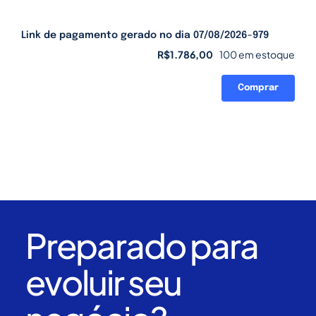
Link de pagamento gerado no dia 07/08/2026-979
R$
1.786,00
100 em estoque
Comprar
Link
de
pagamento
gerado
no
dia
07/08/2026-
979
quantidade
Preparado para
evoluir seu