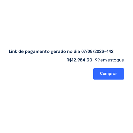
Link de pagamento gerado no dia 07/08/2026-442
R$
12.984,30
99 em estoque
Comprar
Link
de
pagamento
gerado
no
dia
07/08/2026-
442
quantidade