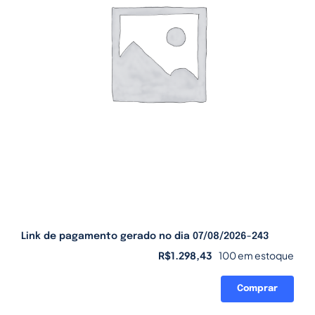
Link de pagamento gerado no dia 07/08/2026-243
R$
1.298,43
100 em estoque
Comprar
Link
de