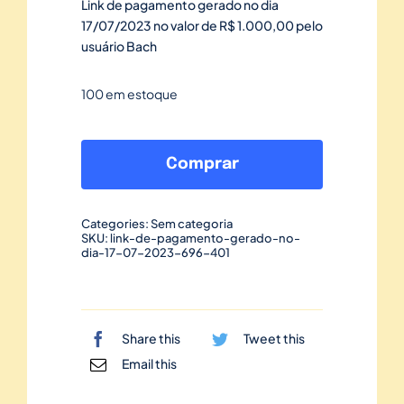
Link de pagamento gerado no dia
17/07/2023 no valor de R$ 1.000,00 pelo
usuário Bach
100 em estoque
Link
de
Comprar
pagamento
gerado
Categories:
Sem categoria
no
SKU:
link-de-pagamento-gerado-no-
dia-17-07-2023-696-401
dia
17/07/2023-
696
quantidade
Share this
Tweet this
Email this