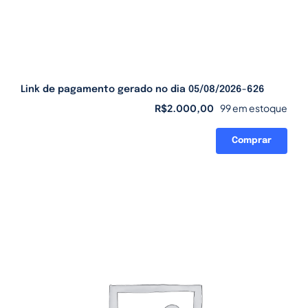
Link de pagamento gerado no dia 05/08/2026-626
R$
2.000,00
99 em estoque
Comprar
Link
de
pagamento
gerado
no
dia
05/08/2026-
626
quantidade