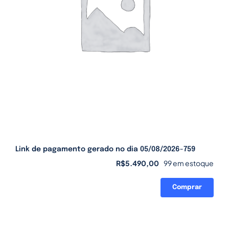
Link de pagamento gerado no dia 05/08/2026-759
R$
5.490,00
99 em estoque
Comprar
Link
de
pagamento
gerado