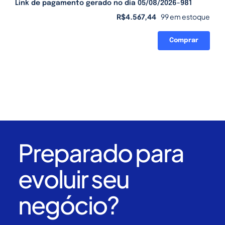
Link de pagamento gerado no dia 05/08/2026-981
R$
4.567,44
99 em estoque
Comprar
Link
de
pagamento
gerado
no
dia
05/08/2026-
981
quantidade
Preparado para
evoluir seu
negócio?