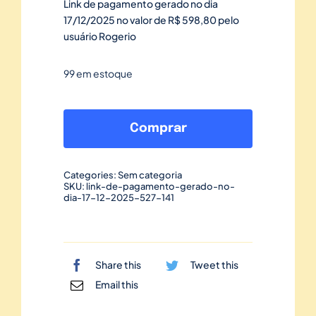
Link de pagamento gerado no dia
17/12/2025 no valor de R$ 598,80 pelo
usuário Rogerio
99 em estoque
Link
de
Comprar
pagamento
gerado
Categories:
Sem categoria
no
SKU:
link-de-pagamento-gerado-no-
dia-17-12-2025-527-141
dia
17/12/2025-
527
quantidade
Share this
Tweet this
Email this