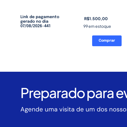
Link de pagamento
R$
1.500,00
gerado no dia
99 em estoque
07/08/2026-441
Comprar
Link
de
pagamento
gerado
no
dia
07/08/2026-
Preparado para ev
441
quantidade
Agende uma visita de um dos nossos