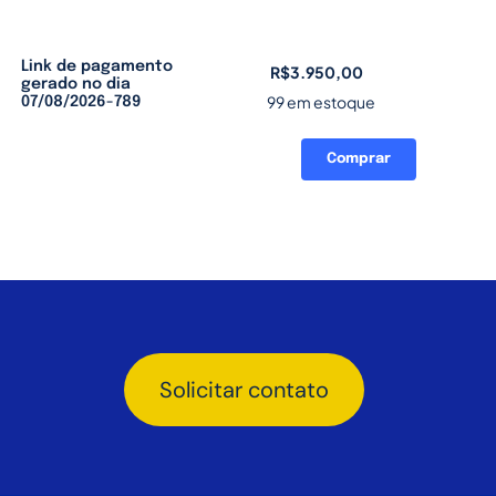
Link de pagamento
R$
3.950,00
gerado no dia
99 em estoque
07/08/2026-789
Comprar
Link
de
pagamento
gerado
no
dia
07/08/2026-
789
quantidade
Solicitar contato