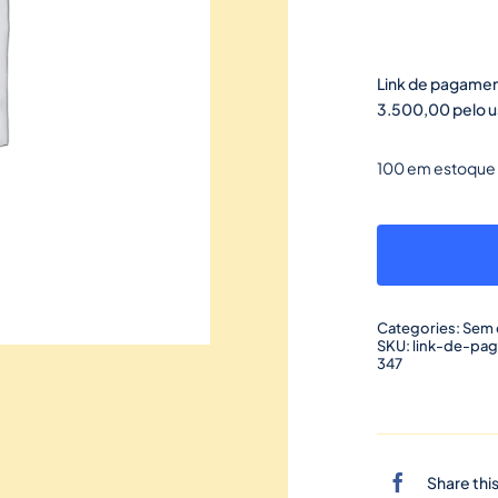
Link de pagamen
3.500,00 pelo us
100 em estoque
Categories:
Sem 
SKU:
link-de-pa
347
Share thi