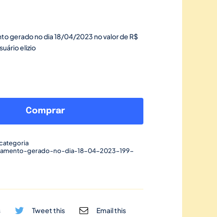
to gerado no dia 18/04/2023 no valor de R$
uário elizio
Link
de
Comprar
pagamento
gerado
categoria
no
gamento-gerado-no-dia-18-04-2023-199-
dia
18/04/2023-
199
quantidade
s
Tweet this
Email this