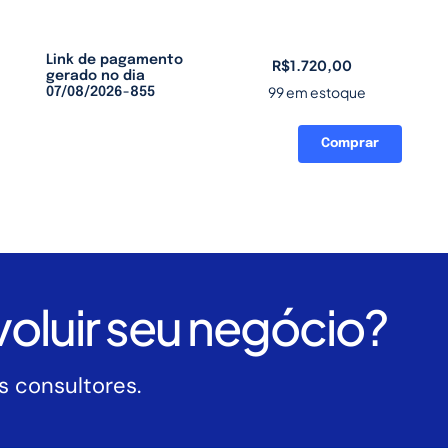
Link de pagamento
R$
1.720,00
gerado no dia
99 em estoque
07/08/2026-855
Comprar
Link
de
pagamento
gerado
no
dia
07/08/2026-
oluir seu negócio?
855
quantidade
 consultores.