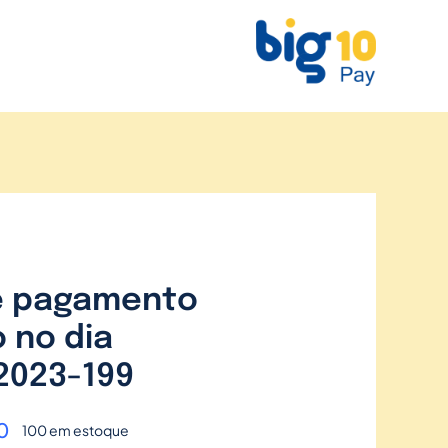
e pagamento
 no dia
2023-199
0
100 em estoque