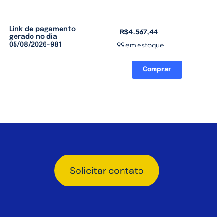
Link de pagamento
R$
4.567,44
gerado no dia
99 em estoque
05/08/2026-981
Comprar
Link
de
pagamento
gerado
no
dia
05/08/2026-
981
quantidade
Solicitar contato