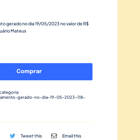
to gerado no dia 19/05/2023 no valor de R$
suário Mateus
Link
de
Comprar
pagamento
gerado
categoria
no
gamento-gerado-no-dia-19-05-2023-118-
dia
19/05/2023-
118
quantidade
s
Tweet this
Email this