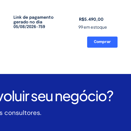
Link de pagamento
R$
5.490,00
gerado no dia
99 em estoque
05/08/2026-759
Comprar
Link
de
pagamento
gerado
no
dia
05/08/2026-
oluir seu negócio?
759
quantidade
 consultores.