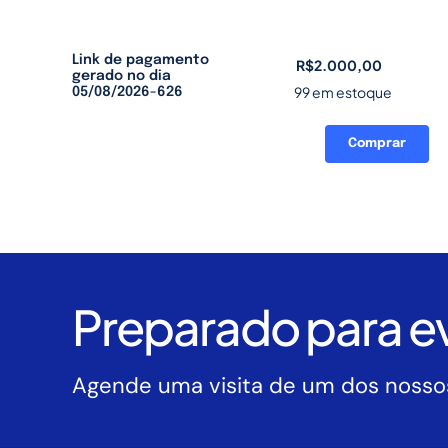
Link de pagamento
R$
2.000,00
gerado no dia
99 em estoque
05/08/2026-626
Comprar
Link
de
pagamento
gerado
no
dia
05/08/2026-
Preparado para ev
626
quantidade
Agende uma visita de um dos nossos