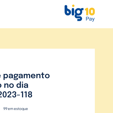
e pagamento
 no dia
2023-118
99 em estoque