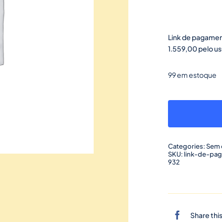
Link de pagamen
1.559,00 pelo u
99 em estoque
Categories:
Sem 
SKU:
link-de-pa
932
Share thi