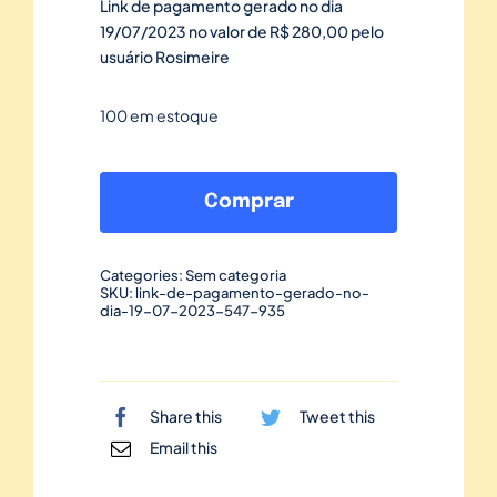
Link de pagamento gerado no dia
19/07/2023 no valor de R$ 280,00 pelo
usuário Rosimeire
100 em estoque
Link
de
Comprar
pagamento
gerado
Categories:
Sem categoria
no
SKU:
link-de-pagamento-gerado-no-
dia-19-07-2023-547-935
dia
19/07/2023-
547
quantidade
Share this
Tweet this
Email this