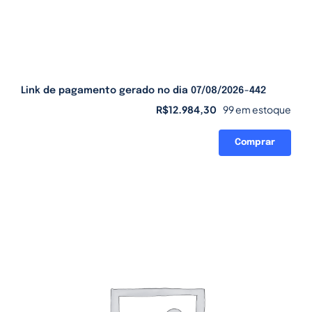
Link de pagamento gerado no dia 07/08/2026-442
R$
12.984,30
99 em estoque
Comprar
Link
de
pagamento
gerado
no
dia
07/08/2026-
442
quantidade