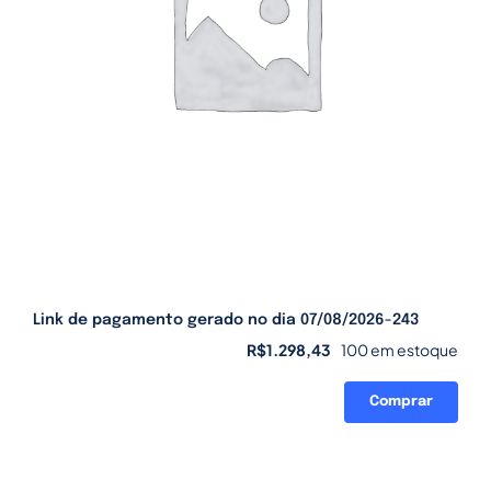
Link de pagamento gerado no dia 07/08/2026-243
R$
1.298,43
100 em estoque
Comprar
Link
de
pagamento
gerado