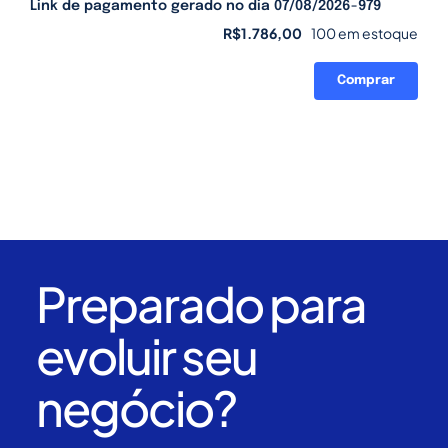
Link de pagamento gerado no dia 07/08/2026-979
R$
1.786,00
100 em estoque
Comprar
Link
de
pagamento
gerado
no
dia
07/08/2026-
979
quantidade
Preparado para
evoluir seu
negócio?