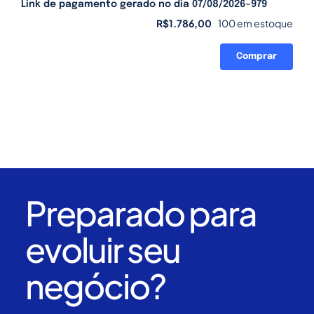
Link de pagamento gerado no dia 07/08/2026-979
R$
1.786,00
100 em estoque
Comprar
Link
de
pagamento
gerado
no
dia
07/08/2026-
979
quantidade
Preparado para
evoluir seu
negócio?