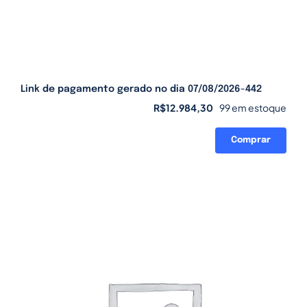
Link de pagamento gerado no dia 07/08/2026-442
R$
12.984,30
99 em estoque
Comprar
Link
de
pagamento
gerado
no
dia
07/08/2026-
442
quantidade