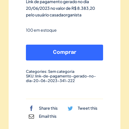
Link de pagamento gerado no dia
20/06/2023 no valor de R$ 8.383,20
pelo usuário casadaorganista
100 em estoque
Link
de
Comprar
pagamento
gerado
Categories:
Sem categoria
no
SKU:
link-de-pagamento-gerado-no-
dia-20-06-2023-341-222
dia
20/06/2023-
341
quantidade
Share this
Tweet this
Email this