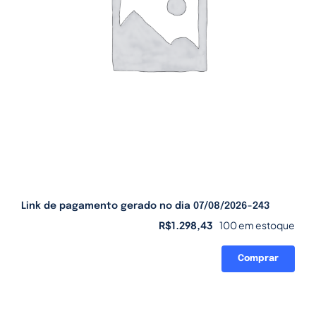
Link de pagamento gerado no dia 07/08/2026-243
R$
1.298,43
100 em estoque
Comprar
Link
de
pagamento
gerado