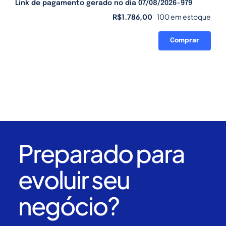
Link de pagamento gerado no dia 07/08/2026-979
R$
1.786,00
100 em estoque
Comprar
Link
de
pagamento
gerado
no
dia
07/08/2026-
979
quantidade
Preparado para
evoluir seu
negócio?