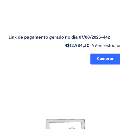
Link de pagamento gerado no dia 07/08/2026-442
R$
12.984,30
99 em estoque
Comprar
Link
de
pagamento
gerado
no
dia
07/08/2026-
442
quantidade