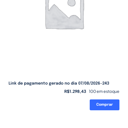
Link de pagamento gerado no dia 07/08/2026-243
R$
1.298,43
100 em estoque
Comprar
Link
de
pagamento
gerado