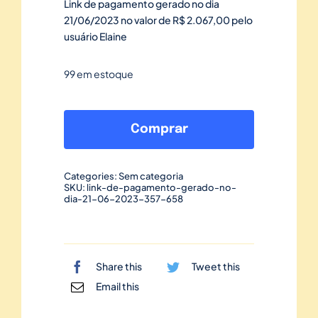
Link de pagamento gerado no dia
21/06/2023 no valor de R$ 2.067,00 pelo
usuário Elaine
99 em estoque
Link
de
Comprar
pagamento
gerado
Categories:
Sem categoria
no
SKU:
link-de-pagamento-gerado-no-
dia-21-06-2023-357-658
dia
21/06/2023-
357
quantidade
Share this
Tweet this
Email this