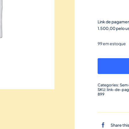
Link de pagamen
1.500,00 pelo u
99 em estoque
Categories:
Sem 
SKU:
link-de-pa
899
Share thi