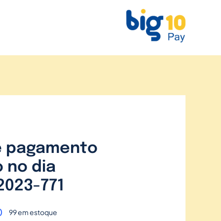
e pagamento
 no dia
2023-771
0
99 em estoque