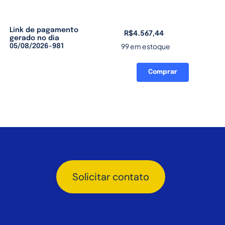
Link de pagamento
R$
4.567,44
gerado no dia
99 em estoque
05/08/2026-981
Comprar
Link
de
pagamento
gerado
no
dia
05/08/2026-
981
quantidade
Solicitar contato