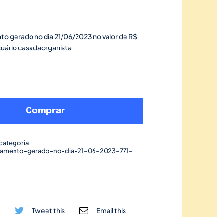
to gerado no dia 21/06/2023 no valor de R$
suário casadaorganista
Link
de
Comprar
pagamento
gerado
categoria
no
gamento-gerado-no-dia-21-06-2023-771-
dia
21/06/2023-
771
quantidade
s
Tweet this
Email this