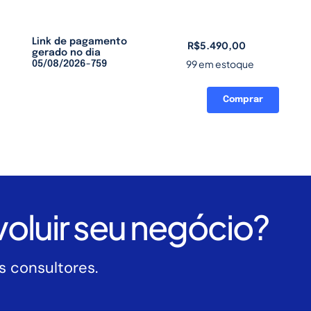
Link de pagamento
R$
5.490,00
gerado no dia
99 em estoque
05/08/2026-759
Comprar
Link
de
pagamento
gerado
no
dia
05/08/2026-
oluir seu negócio?
759
quantidade
 consultores.