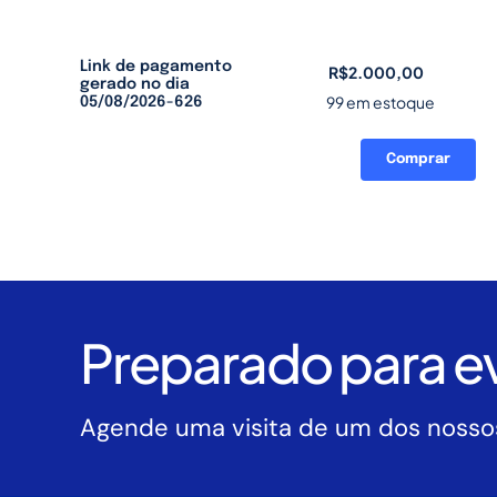
Link de pagamento
R$
2.000,00
gerado no dia
99 em estoque
05/08/2026-626
Comprar
Link
de
pagamento
gerado
no
dia
05/08/2026-
Preparado para ev
626
quantidade
Agende uma visita de um dos nossos