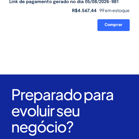
Link de pagamento gerado no dia 05/08/2026-981
R$
4.567,44
99 em estoque
Comprar
Link
de
pagamento
gerado
no
dia
05/08/2026-
981
quantidade
Preparado para
evoluir seu
negócio?