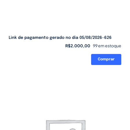
Link de pagamento gerado no dia 05/08/2026-626
R$
2.000,00
99 em estoque
Comprar
Link
de
pagamento
gerado
no
dia
05/08/2026-
626
quantidade