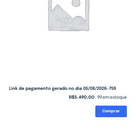
Link de pagamento gerado no dia 05/08/2026-759
R$
5.490,00
99 em estoque
Comprar
Link
de
pagamento
gerado