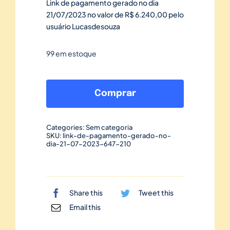
Link de pagamento gerado no dia
21/07/2023 no valor de R$ 6.240,00 pelo
usuário Lucasdesouza
99 em estoque
Link
de
Comprar
pagamento
gerado
Categories:
Sem categoria
no
SKU:
link-de-pagamento-gerado-no-
dia-21-07-2023-647-210
dia
21/07/2023-
647
quantidade
Share this
Tweet this
Email this