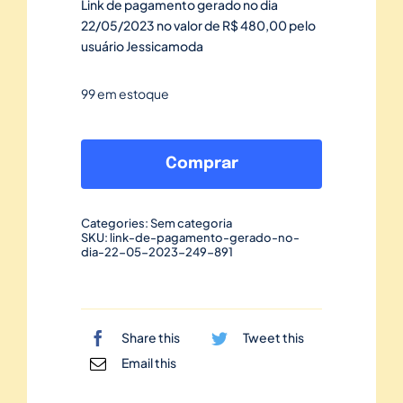
Link de pagamento gerado no dia
22/05/2023 no valor de R$ 480,00 pelo
usuário Jessicamoda
99 em estoque
Link
de
Comprar
pagamento
gerado
Categories:
Sem categoria
no
SKU:
link-de-pagamento-gerado-no-
dia-22-05-2023-249-891
dia
22/05/2023-
249
quantidade
Share this
Tweet this
Email this