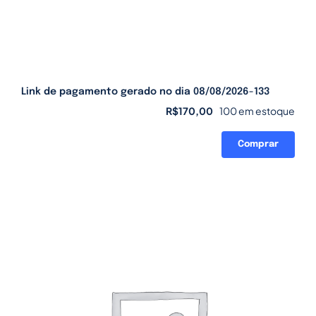
Link de pagamento gerado no dia 08/08/2026-133
R$
170,00
100 em estoque
Comprar
Link
de
pagamento
gerado
no
dia
08/08/2026-
133
quantidade