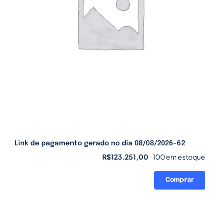
Link de pagamento gerado no dia 08/08/2026-62
R$
123.251,00
100 em estoque
Comprar
Link
de
pagamento
gerado