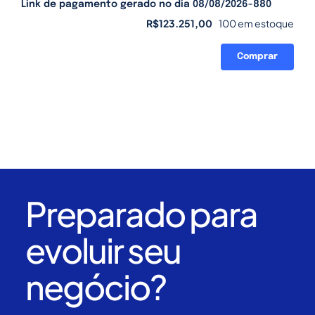
Link de pagamento gerado no dia 08/08/2026-880
R$
123.251,00
100 em estoque
Comprar
Link
de
pagamento
gerado
no
dia
08/08/2026-
880
quantidade
Preparado para
evoluir seu
negócio?