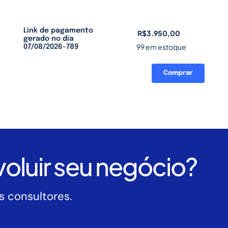
Link de pagamento
R$
3.950,00
gerado no dia
99 em estoque
07/08/2026-789
Comprar
Link
de
pagamento
gerado
no
dia
07/08/2026-
oluir seu negócio?
789
quantidade
 consultores.