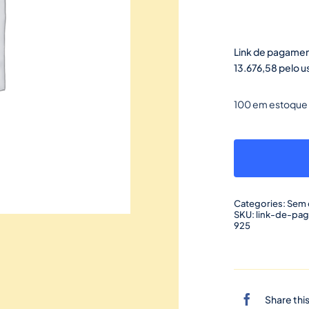
Link de pagamen
13.676,58 pelo 
100 em estoque
Categories:
Sem 
SKU:
link-de-pa
925
Share thi