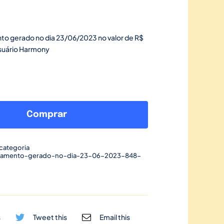
to gerado no dia 23/06/2023 no valor de R$
usuário Harmony
Link
de
Comprar
pagamento
gerado
categoria
no
gamento-gerado-no-dia-23-06-2023-848-
dia
23/06/2023-
848
quantidade
s
Tweet this
Email this