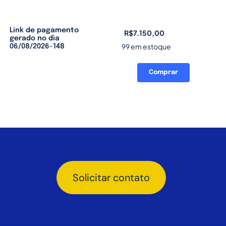
Link de pagamento
R$
7.150,00
gerado no dia
99 em estoque
06/08/2026-148
Comprar
Link
de
pagamento
gerado
no
dia
06/08/2026-
148
quantidade
Solicitar contato