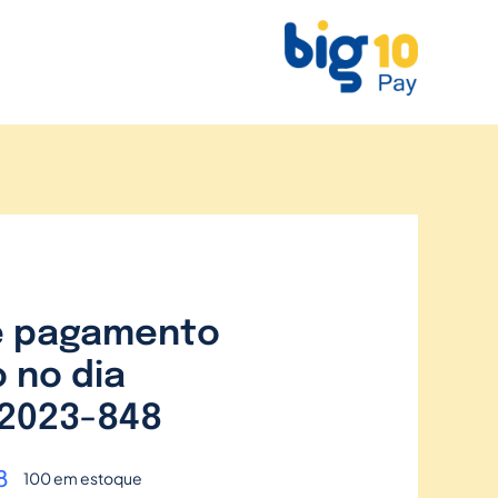
e pagamento
 no dia
/2023-848
8
100 em estoque