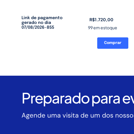
Link de pagamento
R$
1.720,00
gerado no dia
99 em estoque
07/08/2026-855
Comprar
Link
de
pagamento
gerado
no
dia
07/08/2026-
Preparado para ev
855
quantidade
Agende uma visita de um dos nossos