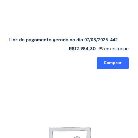
Link de pagamento gerado no dia 07/08/2026-442
R$
12.984,30
99 em estoque
Comprar
Link
de
pagamento
gerado
no
dia
07/08/2026-
442
quantidade