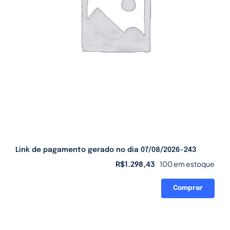
Link de pagamento gerado no dia 07/08/2026-243
R$
1.298,43
100 em estoque
Comprar
Link
de
pagamento
gerado