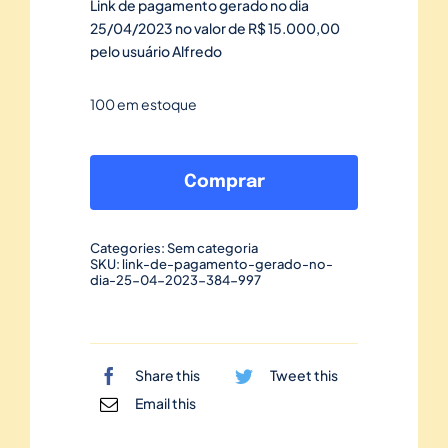
Link de pagamento gerado no dia
25/04/2023 no valor de R$ 15.000,00
pelo usuário Alfredo
100 em estoque
Link
de
Comprar
pagamento
gerado
Categories:
Sem categoria
no
SKU:
link-de-pagamento-gerado-no-
dia-25-04-2023-384-997
dia
25/04/2023-
384
quantidade
Share this
Tweet this
Email this