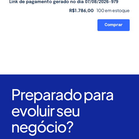
Link de pagamento gerado no dia 07/08/2026-979
R$
1.786,00
100 em estoque
Comprar
Link
de
pagamento
gerado
no
dia
07/08/2026-
979
quantidade
Preparado para
evoluir seu
negócio?