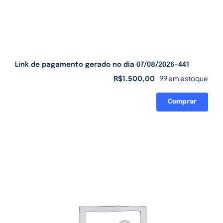
Link de pagamento gerado no dia 07/08/2026-441
R$
1.500,00
99 em estoque
Comprar
Link
de
pagamento
gerado
no
dia
07/08/2026-
441
quantidade