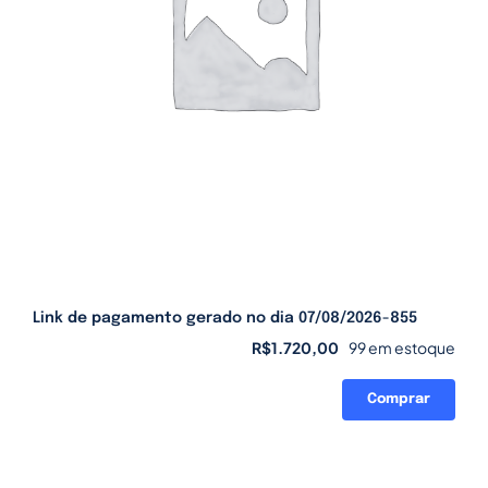
Link de pagamento gerado no dia 07/08/2026-855
R$
1.720,00
99 em estoque
Comprar
Link
de
pagamento
gerado