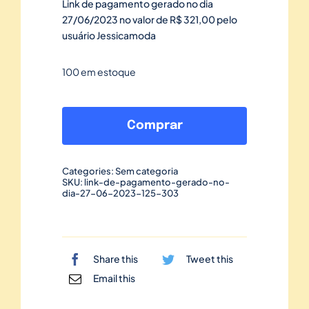
Link de pagamento gerado no dia
27/06/2023 no valor de R$ 321,00 pelo
usuário Jessicamoda
100 em estoque
Link
de
Comprar
pagamento
gerado
Categories:
Sem categoria
no
SKU:
link-de-pagamento-gerado-no-
dia-27-06-2023-125-303
dia
27/06/2023-
125
quantidade
Share this
Tweet this
Email this