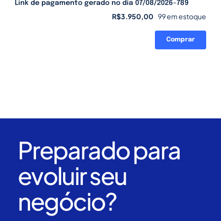
Link de pagamento gerado no dia 07/08/2026-789
R$
3.950,00
99 em estoque
Comprar
Link
de
pagamento
gerado
no
dia
07/08/2026-
789
quantidade
Preparado para
evoluir seu
negócio?