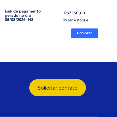
Link de pagamento
R$
7.150,00
gerado no dia
99 em estoque
06/08/2026-148
Comprar
Link
de
pagamento
gerado
no
dia
06/08/2026-
148
quantidade
Solicitar contato