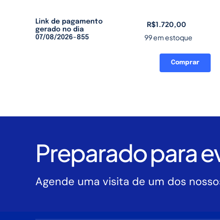
Link de pagamento
R$
1.720,00
gerado no dia
99 em estoque
07/08/2026-855
Comprar
Link
de
pagamento
gerado
no
dia
07/08/2026-
Preparado para ev
855
quantidade
Agende uma visita de um dos nossos