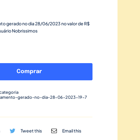
to gerado no dia 28/06/2023 no valor de R$
suário Nobrissimos
Link
de
Comprar
pagamento
gerado
categoria
no
gamento-gerado-no-dia-28-06-2023-19-7
dia
28/06/2023-
19
quantidade
s
Tweet this
Email this