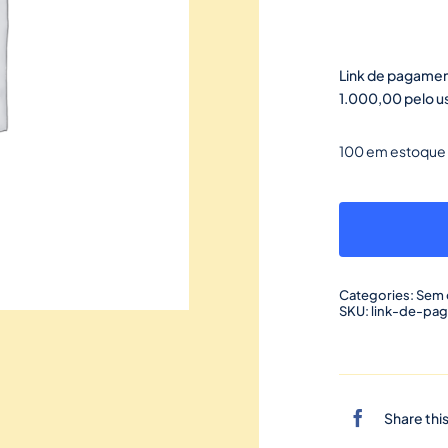
Link de pagamen
1.000,00 pelo u
100 em estoque
Categories:
Sem 
SKU:
link-de-pa
Share thi