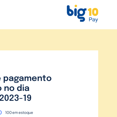
e pagamento
 no dia
2023-19
0
100 em estoque