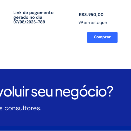
Link de pagamento
R$
3.950,00
gerado no dia
99 em estoque
07/08/2026-789
Comprar
Link
de
pagamento
gerado
no
dia
07/08/2026-
oluir seu negócio?
789
quantidade
 consultores.