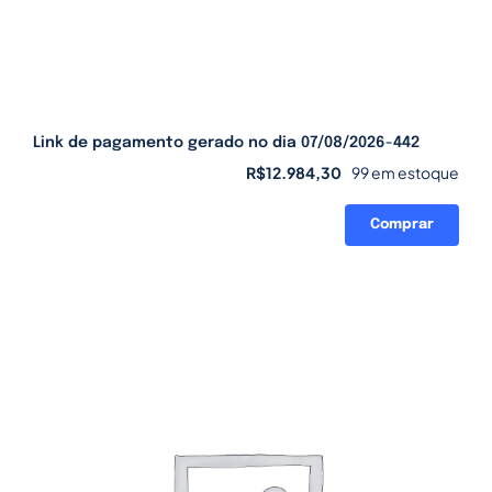
Link de pagamento gerado no dia 07/08/2026-442
R$
12.984,30
99 em estoque
Comprar
Link
de
pagamento
gerado
no
dia
07/08/2026-
442
quantidade