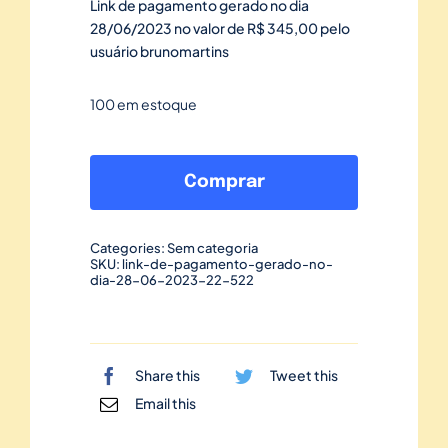
Link de pagamento gerado no dia
28/06/2023 no valor de R$ 345,00 pelo
usuário brunomartins
100 em estoque
Link
de
Comprar
pagamento
gerado
Categories:
Sem categoria
no
SKU:
link-de-pagamento-gerado-no-
dia-28-06-2023-22-522
dia
28/06/2023-
22
quantidade
Share this
Tweet this
Email this