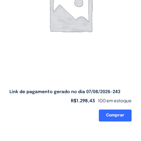
Link de pagamento gerado no dia 07/08/2026-243
R$
1.298,43
100 em estoque
Comprar
Link
de
pagamento
gerado