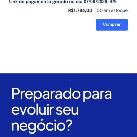
Link de pagamento gerado no dia 07/08/2026-979
R$
1.786,00
100 em estoque
Comprar
Link
de
pagamento
gerado
no
dia
07/08/2026-
979
quantidade
Preparado para
evoluir seu
negócio?