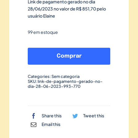
Link de pagamento gerado no dia
28/06/2023 no valor de R$ 851,70 pelo
usuário Elaine
99 em estoque
Link
de
Comprar
pagamento
gerado
Categories:
Sem categoria
no
SKU:
link-de-pagamento-gerado-no-
dia-28-06-2023-993-770
dia
28/06/2023-
993
quantidade
Share this
Tweet this
Email this