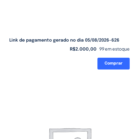
Link de pagamento gerado no dia 05/08/2026-626
R$
2.000,00
99 em estoque
Comprar
Link
de
pagamento
gerado
no
dia
05/08/2026-
626
quantidade