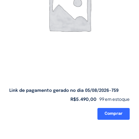
Link de pagamento gerado no dia 05/08/2026-759
R$
5.490,00
99 em estoque
Comprar
Link
de
pagamento
gerado