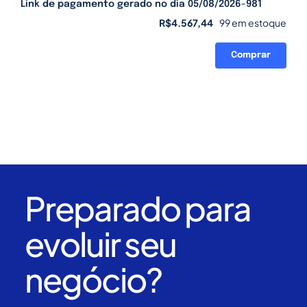
Link de pagamento gerado no dia 05/08/2026-981
R$
4.567,44
99 em estoque
Comprar
Link
de
pagamento
gerado
no
dia
05/08/2026-
981
quantidade
Preparado para
evoluir seu
negócio?