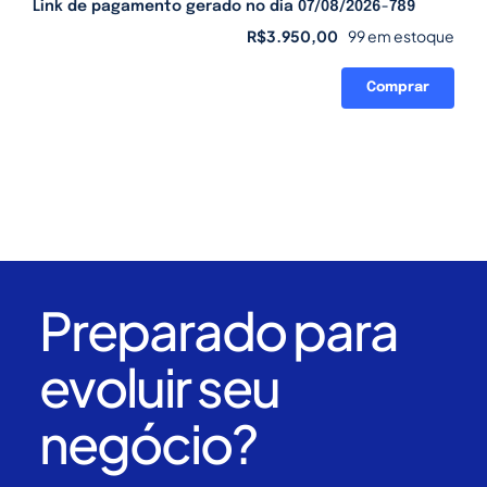
Link de pagamento gerado no dia 07/08/2026-789
R$
3.950,00
99 em estoque
Comprar
Link
de
pagamento
gerado
no
dia
07/08/2026-
789
quantidade
Preparado para
evoluir seu
negócio?