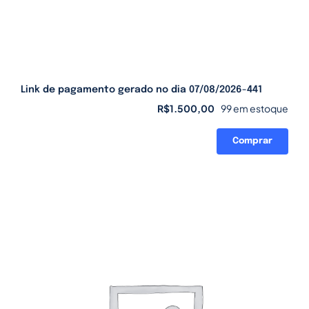
Link de pagamento gerado no dia 07/08/2026-441
R$
1.500,00
99 em estoque
Comprar
Link
de
pagamento
gerado
no
dia
07/08/2026-
441
quantidade