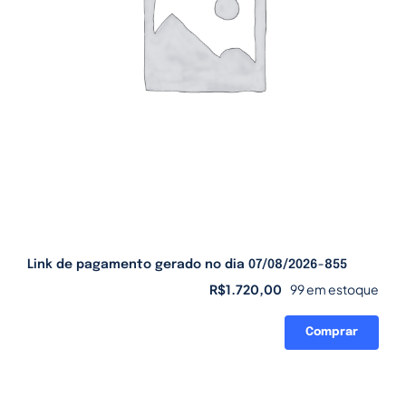
Link de pagamento gerado no dia 07/08/2026-855
R$
1.720,00
99 em estoque
Comprar
Link
de
pagamento
gerado