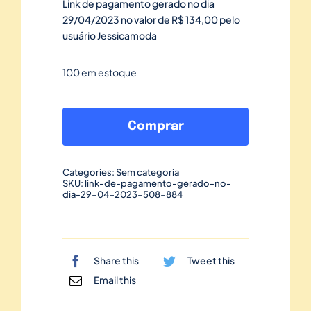
Link de pagamento gerado no dia
29/04/2023 no valor de R$ 134,00 pelo
usuário Jessicamoda
100 em estoque
Link
de
Comprar
pagamento
gerado
Categories:
Sem categoria
no
SKU:
link-de-pagamento-gerado-no-
dia-29-04-2023-508-884
dia
29/04/2023-
508
quantidade
Share this
Tweet this
Email this