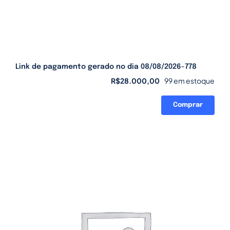
Link de pagamento gerado no dia 08/08/2026-778
R$
28.000,00
99 em estoque
Comprar
Link
de
pagamento
gerado
no
dia
08/08/2026-
778
quantidade