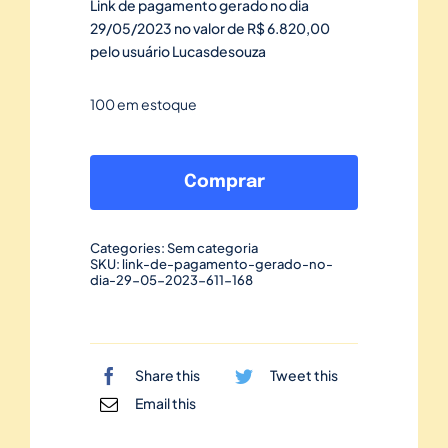
Link de pagamento gerado no dia
29/05/2023 no valor de R$ 6.820,00
pelo usuário Lucasdesouza
100 em estoque
Link
de
Comprar
pagamento
gerado
Categories:
Sem categoria
no
SKU:
link-de-pagamento-gerado-no-
dia-29-05-2023-611-168
dia
29/05/2023-
611
quantidade
Share this
Tweet this
Email this