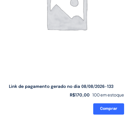
Link de pagamento gerado no dia 08/08/2026-133
R$
170,00
100 em estoque
Comprar
Link
de
pagamento
gerado