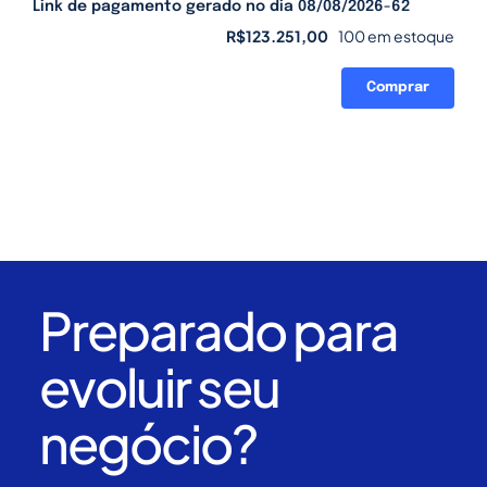
Link de pagamento gerado no dia 08/08/2026-62
R$
123.251,00
100 em estoque
Comprar
Link
de
pagamento
gerado
no
dia
08/08/2026-
62
quantidade
Preparado para
evoluir seu
negócio?