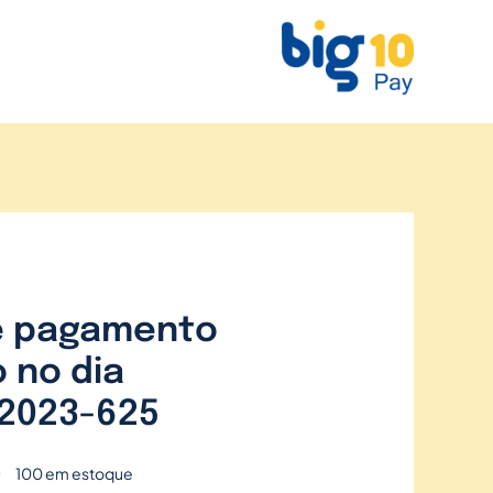
e pagamento
 no dia
2023-625
0
100 em estoque