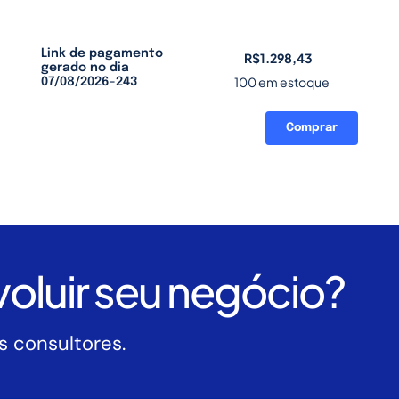
Link de pagamento
R$
1.298,43
gerado no dia
100 em estoque
07/08/2026-243
Comprar
Link
de
pagamento
gerado
no
dia
07/08/2026-
oluir seu negócio?
243
quantidade
 consultores.