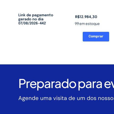
Link de pagamento
R$
12.984,30
gerado no dia
99 em estoque
07/08/2026-442
Comprar
Link
de
pagamento
gerado
no
dia
07/08/2026-
Preparado para ev
442
quantidade
Agende uma visita de um dos nossos