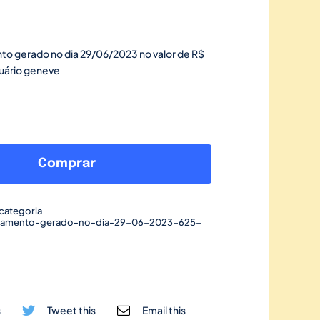
to gerado no dia 29/06/2023 no valor de R$
suário geneve
Link
de
Comprar
pagamento
gerado
categoria
no
gamento-gerado-no-dia-29-06-2023-625-
dia
29/06/2023-
625
quantidade
s
Tweet this
Email this