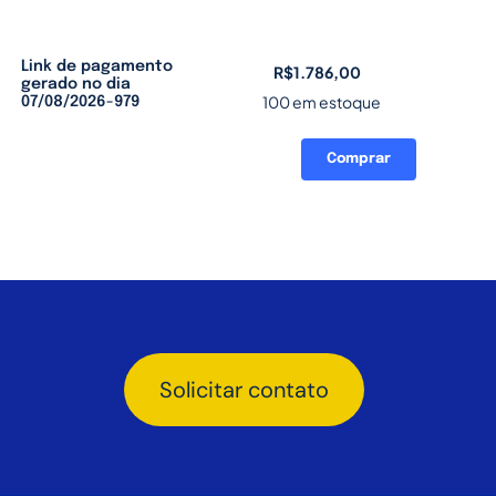
Link de pagamento
R$
1.786,00
gerado no dia
100 em estoque
07/08/2026-979
Comprar
Link
de
pagamento
gerado
no
dia
07/08/2026-
979
quantidade
Solicitar contato