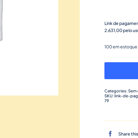
Link de pagamen
2.631,00 pelo u
100 em estoque
Categories:
Sem 
SKU:
link-de-pa
79
Share thi