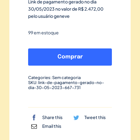
Link de pagamento gerado no dia
30/05/2023 no valor de R$ 2.472,00
pelo usuário geneve
99 em estoque
Link
de
Comprar
pagamento
gerado
Categories:
Sem categoria
no
SKU:
link-de-pagamento-gerado-no-
dia-30-05-2023-667-731
dia
30/05/2023-
667
quantidade
Share this
Tweet this
Email this