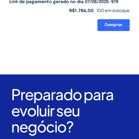
Link de pagamento gerado no dia 07/08/2026-979
R$
1.786,00
100 em estoque
Comprar
Link
de
pagamento
gerado
no
dia
07/08/2026-
979
quantidade
Preparado para
evoluir seu
negócio?