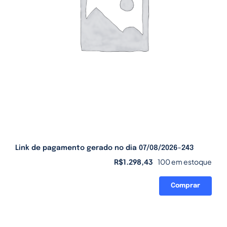
Link de pagamento gerado no dia 07/08/2026-243
R$
1.298,43
100 em estoque
Comprar
Link
de
pagamento
gerado