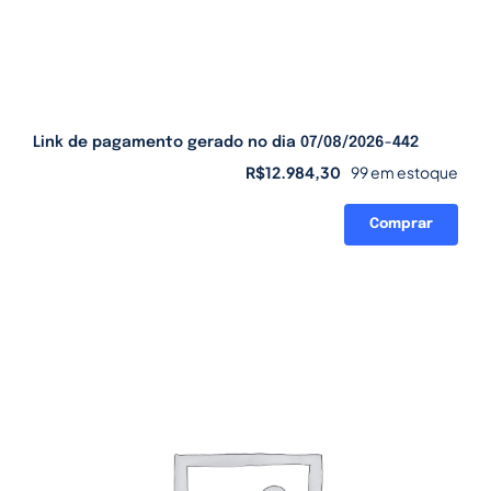
Link de pagamento gerado no dia 07/08/2026-442
R$
12.984,30
99 em estoque
Comprar
Link
de
pagamento
gerado
no
dia
07/08/2026-
442
quantidade