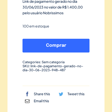
Link de pagamento gerado no dia
30/06/2023 no valor de R$ 1.400,00
pelo usuário Nobrissimos
100 em estoque
Link
de
Comprar
pagamento
gerado
Categories:
Sem categoria
no
SKU:
link-de-pagamento-gerado-no-
dia-30-06-2023-948-487
dia
30/06/2023-
948
quantidade
Share this
Tweet this
Email this