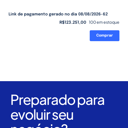
Link de pagamento gerado no dia 08/08/2026-62
R$
123.251,00
100 em estoque
Comprar
Link
de
pagamento
gerado
no
dia
08/08/2026-
62
quantidade
Preparado para
evoluir seu