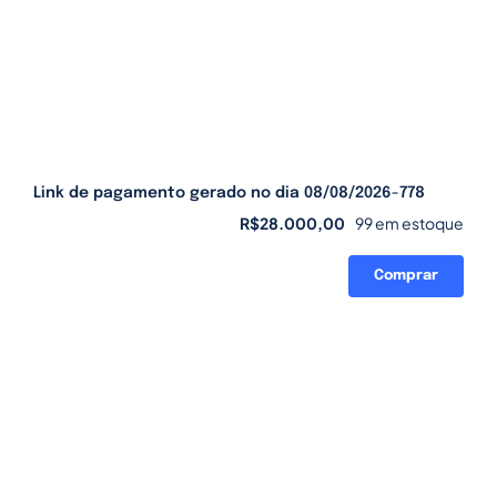
Link de pagamento gerado no dia 08/08/2026-778
R$
28.000,00
99 em estoque
Comprar
Link
de
pagamento
gerado
no
dia
08/08/2026-
778
quantidade