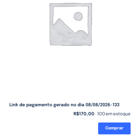
Link de pagamento gerado no dia 08/08/2026-133
R$
170,00
100 em estoque
Comprar
Link
de