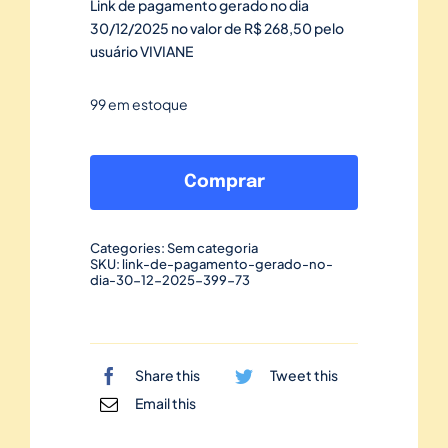
Link de pagamento gerado no dia
30/12/2025 no valor de R$ 268,50 pelo
usuário VIVIANE
99 em estoque
Link
de
Comprar
pagamento
gerado
Categories:
Sem categoria
no
SKU:
link-de-pagamento-gerado-no-
dia-30-12-2025-399-73
dia
30/12/2025-
399
quantidade
Share this
Tweet this
Email this