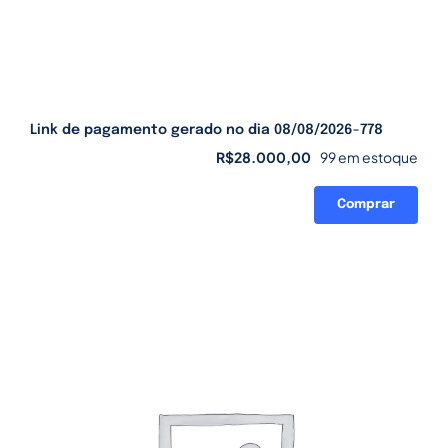
Link de pagamento gerado no dia 08/08/2026-778
R$
28.000,00
99 em estoque
Comprar
Link
de
pagamento
gerado
no
dia
08/08/2026-
778
quantidade