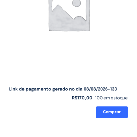
Link de pagamento gerado no dia 08/08/2026-133
R$
170,00
100 em estoque
Comprar
Link
de
pagamento
gerado