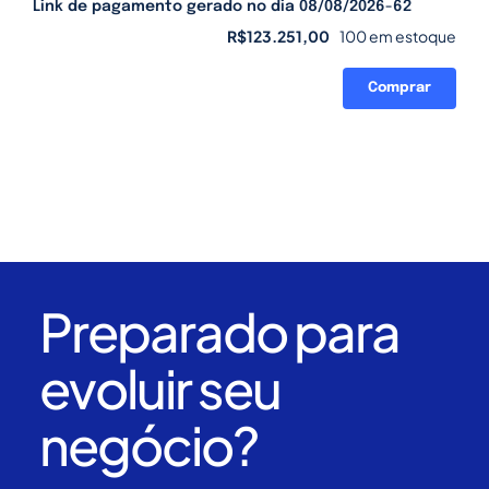
Link de pagamento gerado no dia 08/08/2026-62
R$
123.251,00
100 em estoque
Comprar
Link
de
pagamento
gerado
no
dia
08/08/2026-
62
quantidade
Preparado para
evoluir seu
negócio?