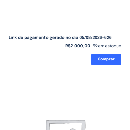
Link de pagamento gerado no dia 05/08/2026-626
R$
2.000,00
99 em estoque
Comprar
Link
de
pagamento
gerado
no
dia
05/08/2026-
626
quantidade