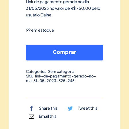
Link de pagamento gerado no dia
31/05/2023 no valor de R$ 750,00 pelo
usuário Elaine
99 em estoque
Link
de
Comprar
pagamento
gerado
Categories:
Sem categoria
no
SKU:
link-de-pagamento-gerado-no-
dia-31-05-2023-325-246
dia
31/05/2023-
325
quantidade
Share this
Tweet this
Email this