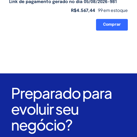
Link de pagamento gerado no dia 05/08/2026-981
R$
4.567,44
99 em estoque
Comprar
Link
de
pagamento
gerado
no
dia
05/08/2026-
981
quantidade
Preparado para
evoluir seu
negócio?