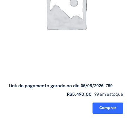
Link de pagamento gerado no dia 05/08/2026-759
R$
5.490,00
99 em estoque
Comprar
Link
de
pagamento
gerado