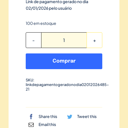
Link de pagamento gerado no dia
02/01/2026 pelo usuário
100 em estoque
Link
de
pagamento
Comprar
gerado
no
SKU:
dia
linkdepagamentogeradonodia02012026485-
02/01/2026-
21
485
quantidade
Share this
Tweet this
Email this