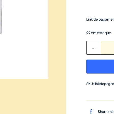
Link de pagamen
99 em estoque
SKU:
linkdepaga
Share thi