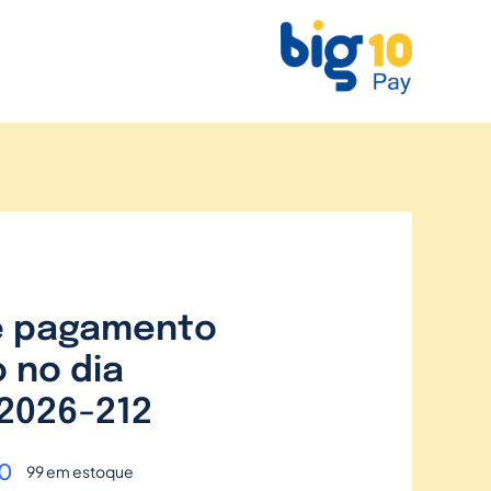
e pagamento
 no dia
2026-212
0
99 em estoque