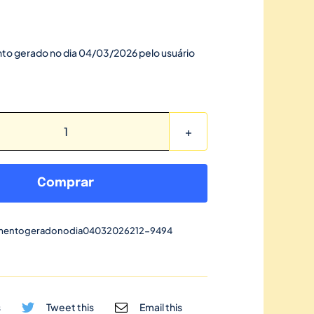
to gerado no dia 04/03/2026 pelo usuário
Link
de
pagamento
Comprar
gerado
no
mentogeradonodia04032026212-9494
dia
04/03/2026-
212
quantidade
s
Tweet this
Email this