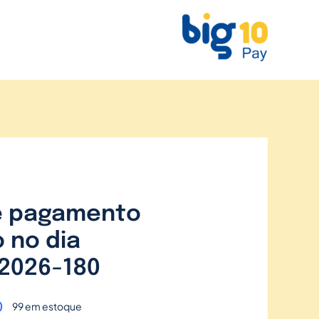
e pagamento
 no dia
2026-180
0
99 em estoque