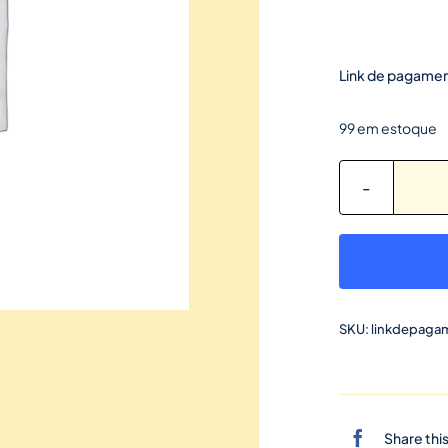
Link de pagamen
99 em estoque
SKU:
linkdepag
Share thi