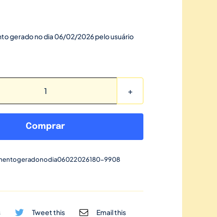
to gerado no dia 06/02/2026 pelo usuário
Link
de
pagamento
Comprar
gerado
no
amentogeradonodia06022026180-9908
dia
06/02/2026-
180
quantidade
s
Tweet this
Email this