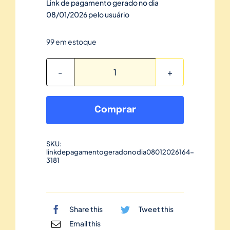
Link de pagamento gerado no dia
08/01/2026 pelo usuário
99 em estoque
Link
de
pagamento
Comprar
gerado
no
SKU:
dia
linkdepagamentogeradonodia08012026164-
08/01/2026-
3181
164
quantidade
Share this
Tweet this
Email this