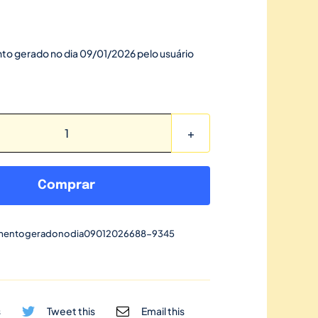
to gerado no dia 09/01/2026 pelo usuário
Link
de
pagamento
Comprar
gerado
no
mentogeradonodia09012026688-9345
dia
09/01/2026-
688
quantidade
s
Tweet this
Email this