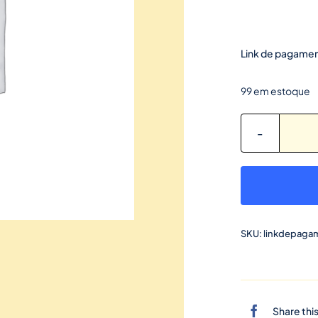
Link de pagamen
99 em estoque
SKU:
linkdepaga
Share thi