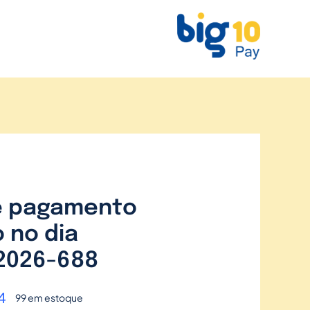
e pagamento
 no dia
2026-688
4
99 em estoque