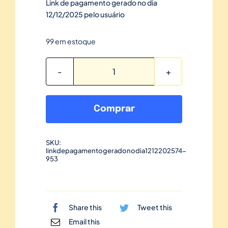
Link de pagamento gerado no dia
12/12/2025 pelo usuário
99 em estoque
Link
de
pagamento
Comprar
gerado
no
SKU:
dia
linkdepagamentogeradonodia1212202574-
12/12/2025-
953
74
quantidade
Share this
Tweet this
Email this