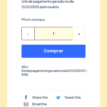
Link de pagamento gerado no dia
13/12/2025 pelo usuário
99 em estoque
Link
de
pagamento
Comprar
gerado
no
SKU:
dia
linkdepagamentogeradonodia1312202537-
13/12/2025-
8182
37
quantidade
Share this
Tweet this
Email this